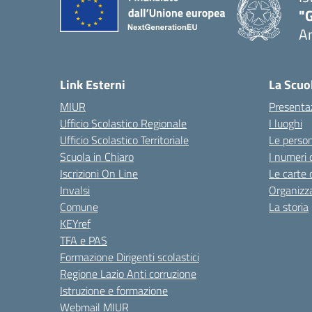
"
A
Link Esterni
La Scuo
MIUR
Presenta
Ufficio Scolastico Regionale
I luoghi
Ufficio Scolastico Territoriale
Le perso
Scuola in Chiaro
I numeri 
Iscrizioni On Line
Le carte 
Invalsi
Organizz
Comune
La storia
KEYref
TFA e PAS
Formazione Dirigenti scolastici
Regione Lazio Anti corruzione
Istruzione e formazione
Webmail MIUR