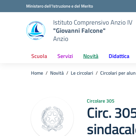
Vai ai contenuti
Vai al menu di navigazione
Vai al footer
Ministero dell'Istruzione e del Merito
Istituto Comprensivo Anzio IV
"Giovanni Falcone"
Anzio
Scuola
Servizi
Novità
Didattica
Home
Novità
Le circolari
Circolari per alun
Circolare 305
Circ. 3
sindaca