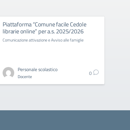
Piattaforma “Comune facile Cedole
Cons
librarie online” per a.s. 2025/2026
TRIN
Comunicazione attivazione e Avviso alle famiglie
Circo
Grade 
Personale scolastico
0
Docente