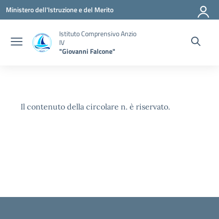
Vai ai contenuti
Vai al menu di navigazione
Vai al footer
Ministero dell'Istruzione e del Merito
Istituto Comprensivo Anzio
IV
"Giovanni Falcone"
Il contenuto della circolare n. è riservato.