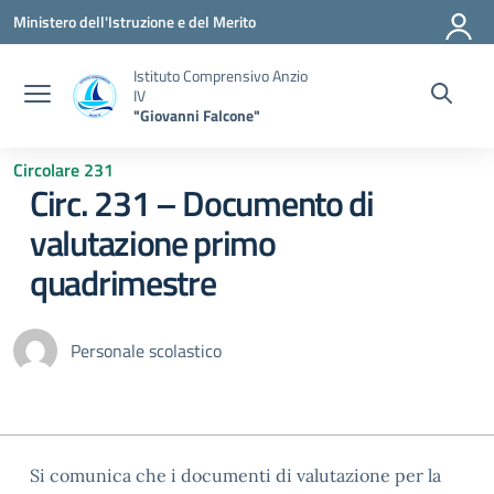
Vai ai contenuti
Vai al menu di navigazione
Vai al footer
Ministero dell'Istruzione e del Merito
Istituto Comprensivo Anzio
IV
"Giovanni Falcone"
Circolare 231
Circ. 231 – Documento di
valutazione primo
quadrimestre
Personale scolastico
Si comunica che i documenti di valutazione per la