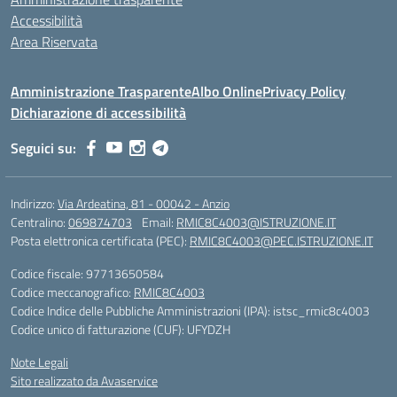
Accessibilità
Area Riservata
Amministrazione Trasparente
Albo Online
Privacy Policy
Dichiarazione di accessibilità
Seguici su:
Indirizzo:
Via Ardeatina, 81 - 00042 - Anzio
Centralino:
069874703
Email:
RMIC8C4003@ISTRUZIONE.IT
Posta elettronica certificata (PEC):
RMIC8C4003@PEC.ISTRUZIONE.IT
Codice fiscale: 97713650584
Codice meccanografico:
RMIC8C4003
Codice Indice delle Pubbliche Amministrazioni (IPA): istsc_rmic8c4003
Codice unico di fatturazione (CUF): UFYDZH
Note Legali
Sito realizzato da Avaservice