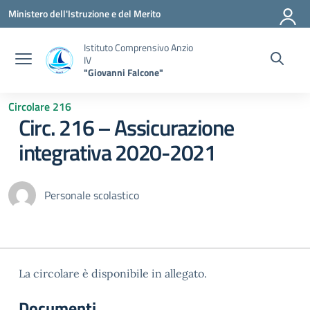
Vai ai contenuti
Vai al menu di navigazione
Vai al footer
Ministero dell'Istruzione e del Merito
Istituto Comprensivo Anzio
IV
"Giovanni Falcone"
Circolare 216
Circ. 216 – Assicurazione
integrativa 2020-2021
Personale scolastico
La circolare è disponibile in allegato.
Documenti