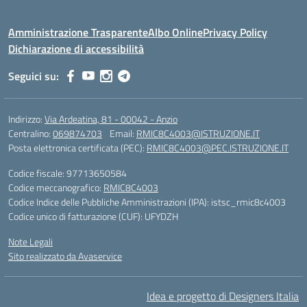
Amministrazione Trasparente
Albo Online
Privacy Policy
Dichiarazione di accessibilità
Seguici su:
Indirizzo:
Via Ardeatina, 81 - 00042 - Anzio
Centralino:
069874703
Email:
RMIC8C4003@ISTRUZIONE.IT
Posta elettronica certificata (PEC):
RMIC8C4003@PEC.ISTRUZIONE.IT
Codice fiscale: 97713650584
Codice meccanografico:
RMIC8C4003
Codice Indice delle Pubbliche Amministrazioni (IPA): istsc_rmic8c4003
Codice unico di fatturazione (CUF): UFYDZH
Note Legali
Sito realizzato da Avaservice
Idea e progetto di Designers Italia