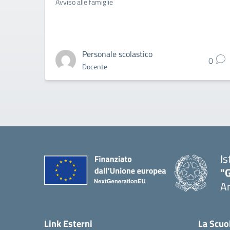
Avviso alle famiglie
Personale scolastico
0
Docente
Is
"
A
Link Esterni
La Scuo