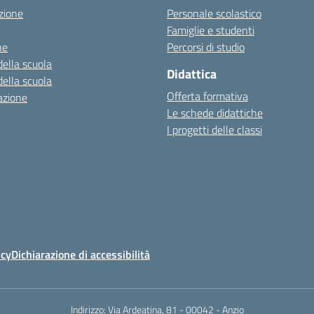
zione
Personale scolastico
Famiglie e studenti
ne
Percorsi di studio
della scuola
Didattica
della scuola
Offerta formativa
azione
Le schede didattiche
I progetti delle classi
icy
Dichiarazione di accessibilità
Indirizzo:
Via Ardeatina, 81 - 00042 - Anzio