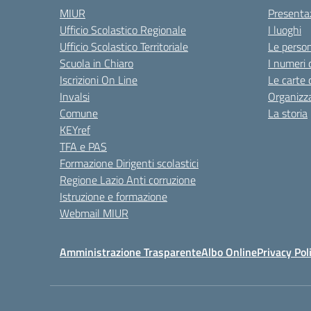
MIUR
Presenta
Ufficio Scolastico Regionale
I luoghi
Ufficio Scolastico Territoriale
Le perso
Scuola in Chiaro
I numeri 
Iscrizioni On Line
Le carte 
Invalsi
Organizz
Comune
La storia
KEYref
TFA e PAS
Formazione Dirigenti scolastici
Regione Lazio Anti corruzione
Istruzione e formazione
Webmail MIUR
Amministrazione Trasparente
Albo Online
Privacy Pol