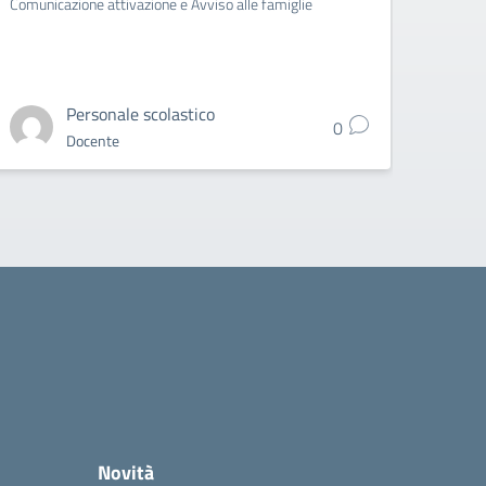
Comunicazione attivazione e Avviso alle famiglie
Circo
Grade 
Personale scolastico
0
Docente
Novità