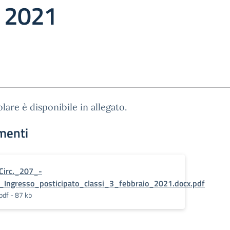
o 2021
olare è disponibile in allegato.
menti
Circ._207_-
_Ingresso_posticipato_classi_3_febbraio_2021.docx.pdf
pdf - 87 kb