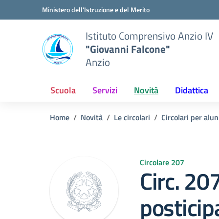
Vai ai contenuti
Vai al menu di navigazione
Vai al footer
Ministero dell'Istruzione e del Merito
Istituto Comprensivo Anzio IV
"Giovanni Falcone"
Anzio
Scuola
Servizi
Novità
Didattica
Home
Novità
Le circolari
Circolari per alun
Circolare 207
Circ. 20
posticip