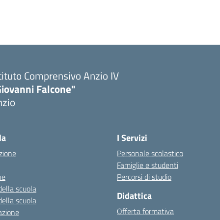
tituto Comprensivo Anzio IV
Giovanni Falcone"
nzio
la
I Servizi
zione
Personale scolastico
Famiglie e studenti
ne
Percorsi di studio
della scuola
Didattica
della scuola
Offerta formativa
azione