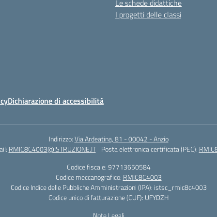
Le schede didattiche
I progetti delle classi
icy
Dichiarazione di accessibilità
Indirizzo:
Via Ardeatina, 81 - 00042 - Anzio
il:
RMIC8C4003@ISTRUZIONE.IT
Posta elettronica certificata (PEC):
RMIC8
Codice fiscale: 97713650584
Codice meccanografico:
RMIC8C4003
Codice Indice delle Pubbliche Amministrazioni (IPA): istsc_rmic8c4003
Codice unico di fatturazione (CUF): UFYDZH
Note Legali