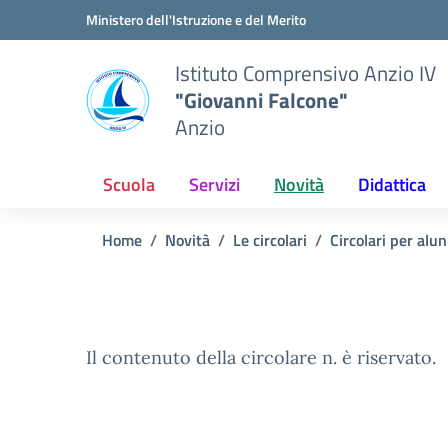
Vai ai contenuti
Vai al menu di navigazione
Vai al footer
Ministero dell'Istruzione e del Merito
Istituto Comprensivo Anzio IV
"Giovanni Falcone"
Anzio
Scuola
Servizi
Novità
Didattica
Home
Novità
Le circolari
Circolari per alun
Il contenuto della circolare n. è riservato.