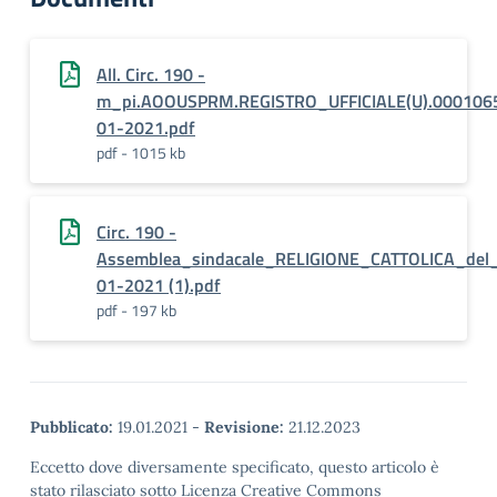
All. Circ. 190 -
m_pi.AOOUSPRM.REGISTRO_UFFICIALE(U).000106
01-2021.pdf
pdf - 1015 kb
Circ. 190 -
Assemblea_sindacale_RELIGIONE_CATTOLICA_del
01-2021 (1).pdf
pdf - 197 kb
Pubblicato:
19.01.2021
-
Revisione:
21.12.2023
Eccetto dove diversamente specificato, questo articolo è
stato rilasciato sotto Licenza Creative Commons