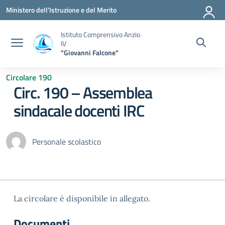
Vai ai contenuti
Vai al menu di navigazione
Vai al footer
Ministero dell'Istruzione e del Merito
Istituto Comprensivo Anzio
IV
"Giovanni Falcone"
Circolare 190
Circ. 190 – Assemblea
sindacale docenti IRC
Personale scolastico
La circolare è disponibile in allegato.
Documenti