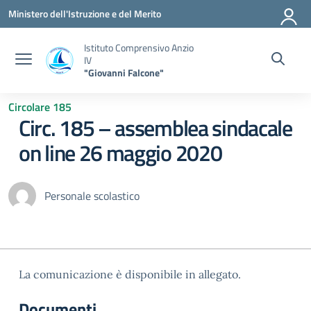
Vai ai contenuti
Vai al menu di navigazione
Vai al footer
Ministero dell'Istruzione e del Merito
Istituto Comprensivo Anzio
IV
"Giovanni Falcone"
Circolare 185
Circ. 185 – assemblea sindacale
on line 26 maggio 2020
Personale scolastico
La comunicazione è disponibile in allegato.
Documenti