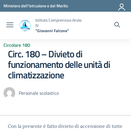
Vai ai contenuti
Vai al menu di navigazione
Vai al footer
Ministero dell'Istruzione e del Merito
Istituto Comprensivo Anzio
IV
"Giovanni Falcone"
Circolare 180
Circ. 180 – Divieto di
funzionamento delle unità di
climatizzazione
Personale scolastico
Con la presente è fatto divieto di accensione di tutte