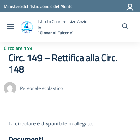
Vai ai contenuti
Vai al menu di navigazione
Vai al footer
Ministero dell'Istruzione e del Merito
Istituto Comprensivo Anzio
IV
"Giovanni Falcone"
Circolare 149
Circ. 149 – Rettifica alla Circ.
148
Personale scolastico
La circolare è disponibile in allegato.
Documenti