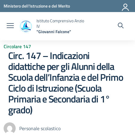
Vai ai contenuti
Vai al menu di navigazione
Vai al footer
Ministero dell'Istruzione e del Merito
Istituto Comprensivo Anzio
IV
"Giovanni Falcone"
Circolare 147
Circ. 147 – Indicazioni
didattiche per gli Alunni della
Scuola dell’Infanzia e del Primo
Ciclo di Istruzione (Scuola
Primaria e Secondaria di 1°
grado)
Personale scolastico