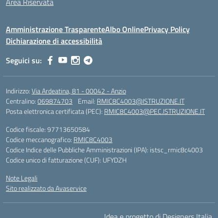
Area Riservata
Amministrazione Trasparente
Albo Online
Privacy Policy
Dichiarazione di accessibilità
Seguici su:
Indirizzo:
Via Ardeatina, 81 - 00042 - Anzio
Centralino:
069874703
Email:
RMIC8C4003@ISTRUZIONE.IT
Posta elettronica certificata (PEC):
RMIC8C4003@PEC.ISTRUZIONE.IT
Codice fiscale: 97713650584
Codice meccanografico:
RMIC8C4003
Codice Indice delle Pubbliche Amministrazioni (IPA): istsc_rmic8c4003
Codice unico di fatturazione (CUF): UFYDZH
Note Legali
Sito realizzato da Avaservice
Idea e progetto di Designers Italia