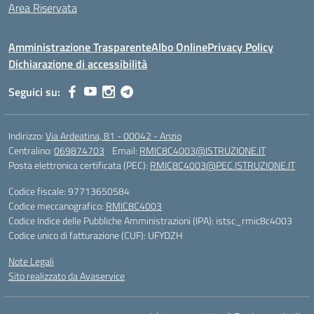
Area Riservata
Amministrazione Trasparente
Albo Online
Privacy Policy
Dichiarazione di accessibilità
Seguici su:
Indirizzo:
Via Ardeatina, 81 - 00042 - Anzio
Centralino:
069874703
Email:
RMIC8C4003@ISTRUZIONE.IT
Posta elettronica certificata (PEC):
RMIC8C4003@PEC.ISTRUZIONE.IT
Codice fiscale: 97713650584
Codice meccanografico:
RMIC8C4003
Codice Indice delle Pubbliche Amministrazioni (IPA): istsc_rmic8c4003
Codice unico di fatturazione (CUF): UFYDZH
Note Legali
Sito realizzato da Avaservice