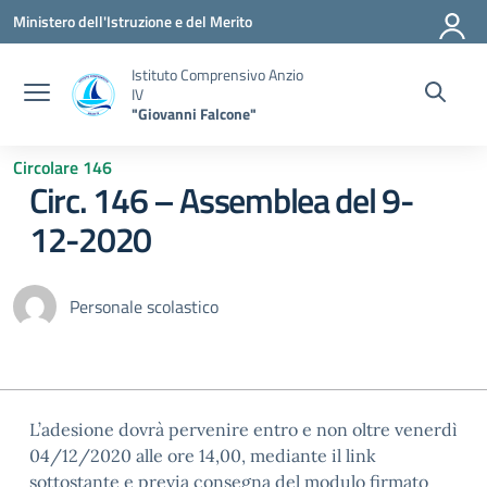
Vai ai contenuti
Vai al menu di navigazione
Vai al footer
Ministero dell'Istruzione e del Merito
Istituto Comprensivo Anzio
IV
"Giovanni Falcone"
Circolare 146
Circ. 146 – Assemblea del 9-
12-2020
Personale scolastico
L’adesione dovrà pervenire entro e non oltre venerdì
04/12/2020 alle ore 14,00, mediante il link
sottostante e previa consegna del modulo firmato