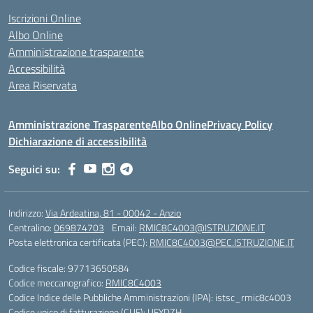
Iscrizioni Online
Albo Online
Amministrazione trasparente
Accessibilità
Area Riservata
Amministrazione Trasparente
Albo Online
Privacy Policy
Dichiarazione di accessibilità
Seguici su:
Indirizzo:
Via Ardeatina, 81 - 00042 - Anzio
Centralino:
069874703
Email:
RMIC8C4003@ISTRUZIONE.IT
Posta elettronica certificata (PEC):
RMIC8C4003@PEC.ISTRUZIONE.IT
Codice fiscale: 97713650584
Codice meccanografico:
RMIC8C4003
Codice Indice delle Pubbliche Amministrazioni (IPA): istsc_rmic8c4003
Codice unico di fatturazione (CUF): UFYDZH