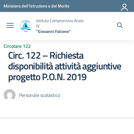
Vai ai contenuti
Vai al menu di navigazione
Vai al footer
Ministero dell'Istruzione e del Merito
Istituto Comprensivo Anzio
IV
"Giovanni Falcone"
Circolare 122
Circ. 122 – Richiesta
disponibilità attività aggiuntive
progetto P.O.N. 2019
Personale scolastico