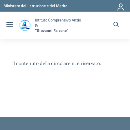
Vai ai contenuti
Vai al menu di navigazione
Vai al footer
Ministero dell'Istruzione e del Merito
Istituto Comprensivo Anzio
IV
"Giovanni Falcone"
Il contenuto della circolare n. è riservato.