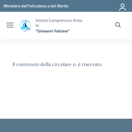
Vai ai contenuti
Vai al menu di navigazione
Vai al footer
Ministero dell'Istruzione e del Merito
Istituto Comprensivo Anzio
IV
"Giovanni Falcone"
Il contenuto della circolare n. è riservato.