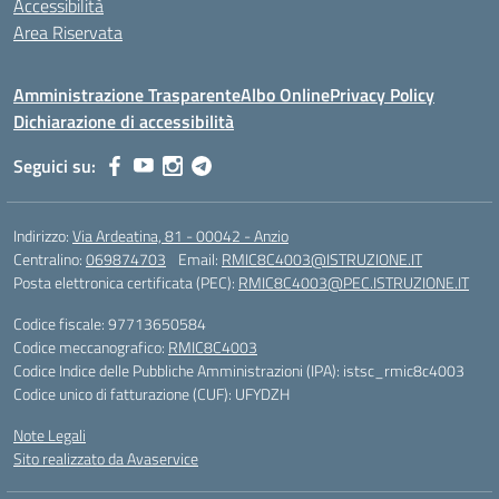
Accessibilità
Area Riservata
Amministrazione Trasparente
Albo Online
Privacy Policy
Dichiarazione di accessibilità
Seguici su:
Indirizzo:
Via Ardeatina, 81 - 00042 - Anzio
Centralino:
069874703
Email:
RMIC8C4003@ISTRUZIONE.IT
Posta elettronica certificata (PEC):
RMIC8C4003@PEC.ISTRUZIONE.IT
Codice fiscale: 97713650584
Codice meccanografico:
RMIC8C4003
Codice Indice delle Pubbliche Amministrazioni (IPA): istsc_rmic8c4003
Codice unico di fatturazione (CUF): UFYDZH
Note Legali
Sito realizzato da Avaservice