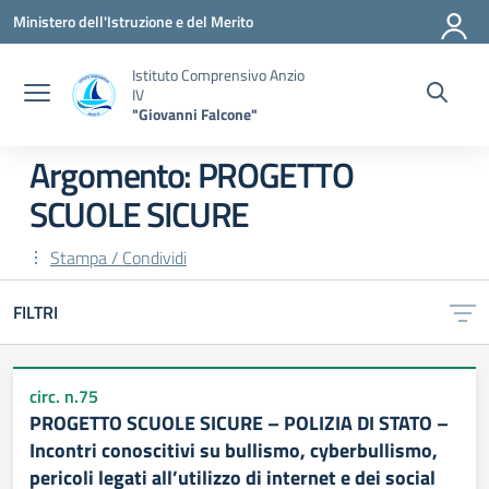
Vai ai contenuti
Vai al menu di navigazione
Vai al footer
Ministero dell'Istruzione e del Merito
Istituto Comprensivo Anzio
IV
"Giovanni Falcone"
Argomento: PROGETTO
SCUOLE SICURE
Stampa / Condividi
FILTRI
circ. n.75
PROGETTO SCUOLE SICURE – POLIZIA DI STATO –
Incontri conoscitivi su bullismo, cyberbullismo,
pericoli legati all’utilizzo di internet e dei social