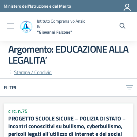
Vai ai contenuti
Vai al menu di navigazione
Vai al footer
Ministero dell'Istruzione e del Merito
Istituto Comprensivo Anzio
IV
"Giovanni Falcone"
Argomento: EDUCAZIONE ALLA
LEGALITA’
Stampa / Condividi
FILTRI
circ. n.75
PROGETTO SCUOLE SICURE – POLIZIA DI STATO –
Incontri conoscitivi su bullismo, cyberbullismo,
pericoli legati all’utilizzo di internet e dei social