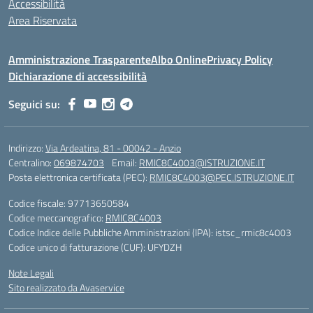
Accessibilità
Area Riservata
Amministrazione Trasparente
Albo Online
Privacy Policy
Dichiarazione di accessibilità
Seguici su:
Indirizzo:
Via Ardeatina, 81 - 00042 - Anzio
Centralino:
069874703
Email:
RMIC8C4003@ISTRUZIONE.IT
Posta elettronica certificata (PEC):
RMIC8C4003@PEC.ISTRUZIONE.IT
Codice fiscale: 97713650584
Codice meccanografico:
RMIC8C4003
Codice Indice delle Pubbliche Amministrazioni (IPA): istsc_rmic8c4003
Codice unico di fatturazione (CUF): UFYDZH
Note Legali
Sito realizzato da Avaservice