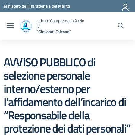
Vai ai contenuti
Vai al menu di navigazione
Vai al footer
Ministero dell'Istruzione e del Merito
Istituto Comprensivo Anzio
IV
"Giovanni Falcone"
AVVISO PUBBLICO di
selezione personale
interno/esterno per
l’affidamento dell’incarico di
“Responsabile della
protezione dei dati personali”