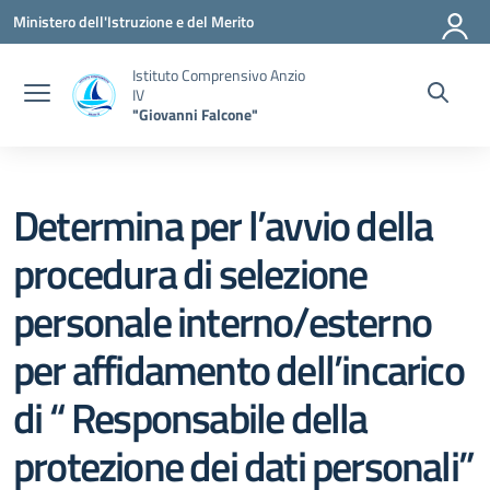
Vai ai contenuti
Vai al menu di navigazione
Vai al footer
Ministero dell'Istruzione e del Merito
Istituto Comprensivo Anzio
IV
"Giovanni Falcone"
Determina per l’avvio della
procedura di selezione
personale interno/esterno
per affidamento dell’incarico
di “ Responsabile della
protezione dei dati personali”