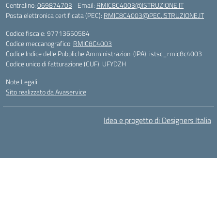
Centralino:
069874703
Email:
RMIC8C4003@ISTRUZIONE.IT
Posta elettronica certificata (PEC):
RMIC8C4003@PEC.ISTRUZIONE.IT
Codice fiscale: 97713650584
Codice meccanografico:
RMIC8C4003
Codice Indice delle Pubbliche Amministrazioni (IPA): istsc_rmic8c4003
Codice unico di fatturazione (CUF): UFYDZH
Note Legali
Sito realizzato da Avaservice
Idea e progetto di Designers Italia