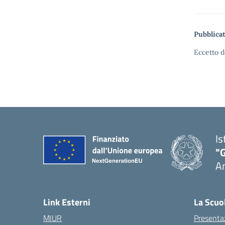
Pubblicat
Eccetto d
Is
"
A
Link Esterni
La Scuo
MIUR
Presenta