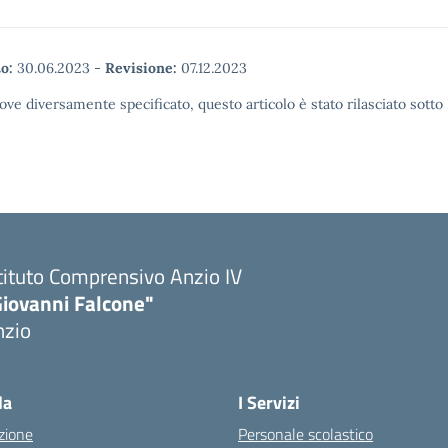
o:
30.06.2023
-
Revisione:
07.12.2023
ove diversamente specificato, questo articolo è stato rilasciato sott
tituto Comprensivo Anzio IV
Giovanni Falcone"
nzio
la
I Servizi
zione
Personale scolastico