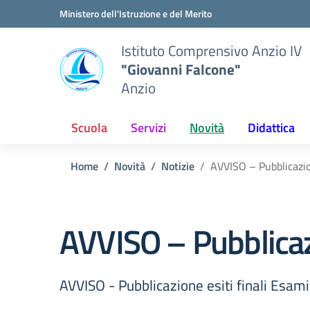
Vai ai contenuti
Vai al menu di navigazione
Vai al footer
Ministero dell'Istruzione e del Merito
Istituto Comprensivo Anzio IV
"Giovanni Falcone"
Anzio
Scuola
Servizi
Novità
Didattica
Home
Novità
Notizie
AVVISO – Pubblicazion
AVVISO – Pubblicazi
AVVISO - Pubblicazione esiti finali Esam