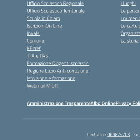
Ufficio Scolastico Regionale
I luoghi
Ufficio Scolastico Territoriale
Le perso
Scuola in Chiaro
I numeri 
Iscrizioni On Line
Le carte 
Invalsi
Organizz
Comune
La storia
KEYref
TFA e PAS
Formazione Dirigenti scolastici
Regione Lazio Anti corruzione
Istruzione e formazione
Webmail MIUR
Amministrazione Trasparente
Albo Online
Privacy Pol
Centralino:
069874703
Ema