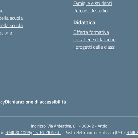
Famiglie e studenti
ne
Percorsi di studio
della scuola
Didattica
della scuola
Offerta formativa
azione
Le schede didattiche
I progetti delle classi
icy
Dichiarazione di accessibilità
Indirizzo:
Via Ardeatina, 81 - 00042 - Anzio
il:
RMIC8C4003@ISTRUZIONE.IT
Posta elettronica certificata (PEC):
RMIC8