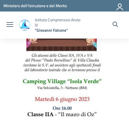
Vai ai contenuti
Vai al menu di navigazione
Vai al footer
Ministero dell'Istruzione e del Merito
Istituto Comprensivo Anzio
IV
"Giovanni Falcone"