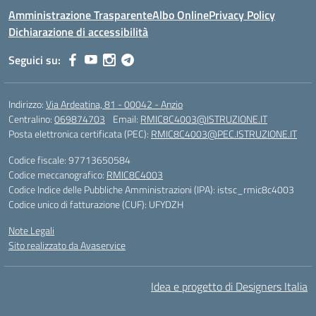
Amministrazione Trasparente
Albo Online
Privacy Policy
Dichiarazione di accessibilità
Seguici su:
Indirizzo:
Via Ardeatina, 81 - 00042 - Anzio
Centralino:
069874703
Email:
RMIC8C4003@ISTRUZIONE.IT
Posta elettronica certificata (PEC):
RMIC8C4003@PEC.ISTRUZIONE.IT
Codice fiscale: 97713650584
Codice meccanografico:
RMIC8C4003
Codice Indice delle Pubbliche Amministrazioni (IPA): istsc_rmic8c4003
Codice unico di fatturazione (CUF): UFYDZH
Note Legali
Sito realizzato da Avaservice
Idea e progetto di Designers Italia