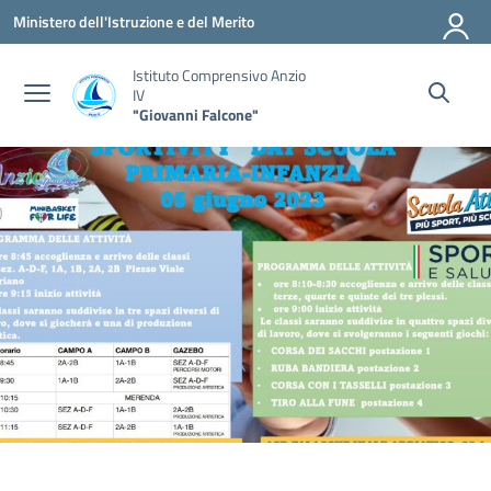
Vai ai contenuti
Vai al menu di navigazione
Vai al footer
Ministero dell'Istruzione e del Merito
Istituto Comprensivo Anzio
IV
"Giovanni Falcone"