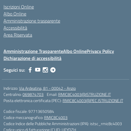
Iscrizioni Online
Albo Online
Amministrazione trasparente
Accessibilità
Area Riservata
Amministrazione Trasparente
Albo Online
Privacy Policy
Dichiarazione di accessibilità
Seguici su:
Indirizzo:
Via Ardeatina, 81 - 00042 - Anzio
Centralino:
069874703
Email:
RMIC8C4003@ISTRUZIONE.IT
Posta elettronica certificata (PEC):
RMIC8C4003@PEC.ISTRUZIONE.IT
Codice fiscale: 97713650584
Codice meccanografico:
RMIC8C4003
Codice Indice delle Pubbliche Amministrazioni (IPA): istsc_rmic8c4003
Codice unico di fatturazione (CUF): UFYDZH