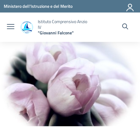
Vai ai contenuti
Vai al menu di navigazione
Vai al footer
Ministero dell'Istruzione e del Merito
Istituto Comprensivo Anzio
IV
"Giovanni Falcone"