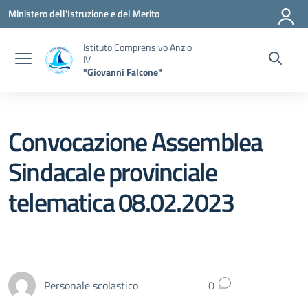
Vai ai contenuti
Vai al menu di navigazione
Vai al footer
Ministero dell'Istruzione e del Merito
Istituto Comprensivo Anzio
IV
"Giovanni Falcone"
Convocazione Assemblea
Sindacale provinciale
telematica 08.02.2023
Personale scolastico
0