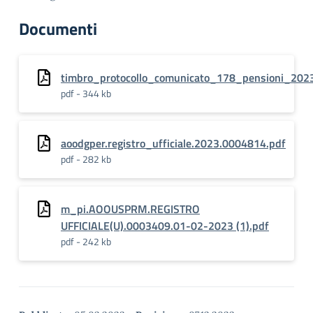
Documenti
timbro_protocollo_comunicato_178_pensioni_202
pdf - 344 kb
aoodgper.registro_ufficiale.2023.0004814.pdf
pdf - 282 kb
m_pi.AOOUSPRM.REGISTRO
UFFICIALE(U).0003409.01-02-2023 (1).pdf
pdf - 242 kb