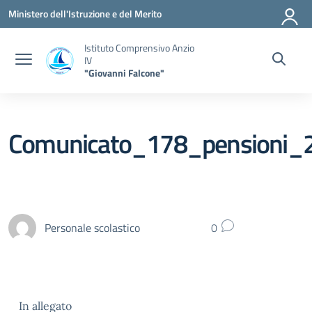
Vai ai contenuti
Vai al menu di navigazione
Vai al footer
Ministero dell'Istruzione e del Merito
Istituto Comprensivo Anzio
IV
"Giovanni Falcone"
Comunicato_178_pensioni_
Personale scolastico
0
In allegato