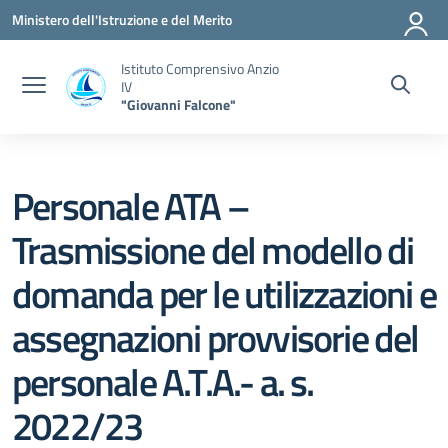
Vai ai contenuti
Vai al menu di navigazione
Vai al footer
Ministero dell'Istruzione e del Merito
Istituto Comprensivo Anzio
IV
"Giovanni Falcone"
Personale ATA –
Trasmissione del modello di
domanda per le utilizzazioni e
assegnazioni provvisorie del
personale A.T.A.- a. s.
2022/23