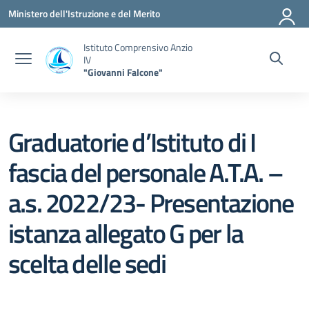
Vai ai contenuti
Vai al menu di navigazione
Vai al footer
Ministero dell'Istruzione e del Merito
Istituto Comprensivo Anzio
IV
"Giovanni Falcone"
Graduatorie d’Istituto di I
fascia del personale A.T.A. –
a.s. 2022/23- Presentazione
istanza allegato G per la
scelta delle sedi