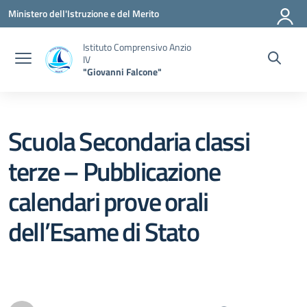
Vai ai contenuti
Vai al menu di navigazione
Vai al footer
Ministero dell'Istruzione e del Merito
Istituto Comprensivo Anzio
IV
"Giovanni Falcone"
Scuola Secondaria classi
terze – Pubblicazione
calendari prove orali
dell’Esame di Stato