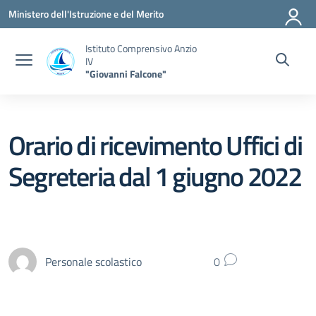
Vai ai contenuti
Vai al menu di navigazione
Vai al footer
Ministero dell'Istruzione e del Merito
Istituto Comprensivo Anzio
IV
"Giovanni Falcone"
Orario di ricevimento Uffici di
Segreteria dal 1 giugno 2022
Personale scolastico
0