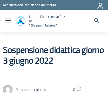
Vai ai contenuti
Vai al menu di navigazione
Vai al footer
Ministero dell'Istruzione e del Merito
Istituto Comprensivo Anzio
IV
"Giovanni Falcone"
Sospensione didattica giorno
3 giugno 2022
Personale scolastico
0