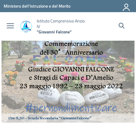
Vai ai contenuti
Vai al menu di navigazione
Vai al footer
Ministero dell'Istruzione e del Merito
Istituto Comprensivo Anzio
IV
"Giovanni Falcone"