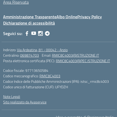
Area Riservata
Amministrazione Trasparente
Albo Online
Privacy Policy
Dichiarazione di accessibilità
Seguici su:
Indirizzo:
Via Ardeatina, 81 - 00042 - Anzio
Centralino:
069874703
Email:
RMIC8C4003@ISTRUZIONE.IT
Posta elettronica certificata (PEC):
RMIC8C4003@PEC.ISTRUZIONE.IT
Codice fiscale: 97713650584
Codice meccanografico:
RMIC8C4003
Codice Indice delle Pubbliche Amministrazioni (IPA): istsc_rmic8c4003
Codice unico di fatturazione (CUF): UFYDZH
Note Legali
Sito realizzato da Avaservice