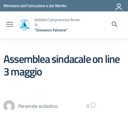
Vai ai contenuti
Vai al menu di navigazione
Vai al footer
Ministero dell'Istruzione e del Merito
Istituto Comprensivo Anzio
IV
"Giovanni Falcone"
Assemblea sindacale on line
3 maggio
Personale scolastico
0