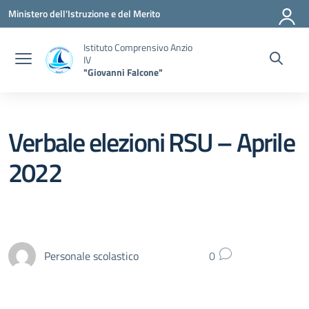
Vai ai contenuti
Vai al menu di navigazione
Vai al footer
Ministero dell'Istruzione e del Merito
Istituto Comprensivo Anzio
IV
"Giovanni Falcone"
Verbale elezioni RSU – Aprile
2022
Personale scolastico
0