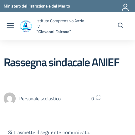
Vai ai contenuti
Vai al menu di navigazione
Vai al footer
Ministero dell'Istruzione e del Merito
Istituto Comprensivo Anzio
IV
"Giovanni Falcone"
Rassegna sindacale ANIEF
Personale scolastico
0
Si trasmette il seguente comunicato.