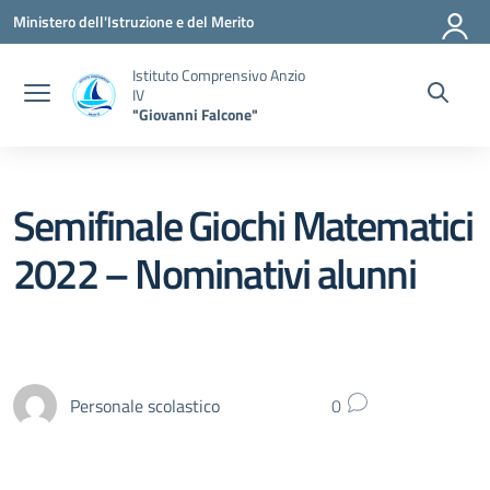
Vai ai contenuti
Vai al menu di navigazione
Vai al footer
Ministero dell'Istruzione e del Merito
Istituto Comprensivo Anzio
IV
"Giovanni Falcone"
Semifinale Giochi Matematici
2022 – Nominativi alunni
Personale scolastico
0