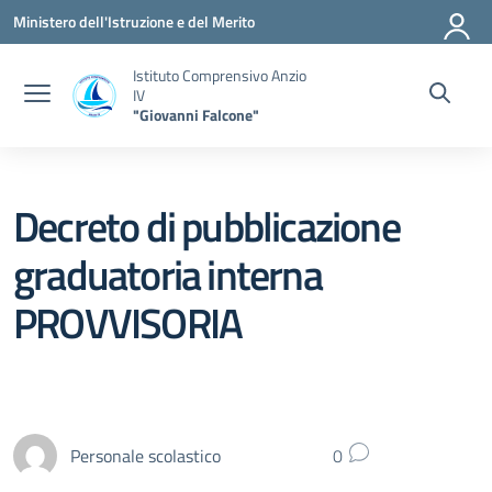
Vai ai contenuti
Vai al menu di navigazione
Vai al footer
Ministero dell'Istruzione e del Merito
Istituto Comprensivo Anzio
IV
"Giovanni Falcone"
Decreto di pubblicazione
graduatoria interna
PROVVISORIA
Personale scolastico
0