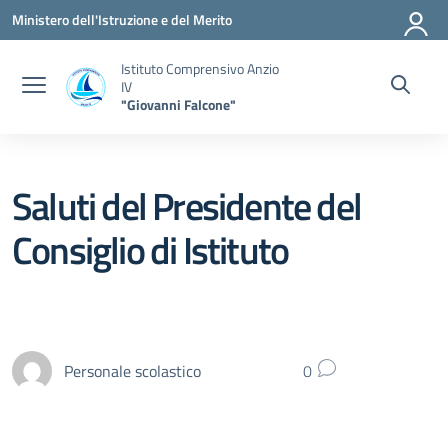
Vai ai contenuti
Vai al menu di navigazione
Vai al footer
Ministero dell'Istruzione e del Merito
Istituto Comprensivo Anzio
IV
"Giovanni Falcone"
Saluti del Presidente del
Consiglio di Istituto
Personale scolastico
0