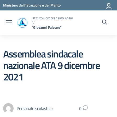
Vai ai contenuti
Vai al menu di navigazione
Vai al footer
Ministero dell'Istruzione e del Merito
Istituto Comprensivo Anzio
IV
"Giovanni Falcone"
Assemblea sindacale
nazionale ATA 9 dicembre
2021
Personale scolastico
0