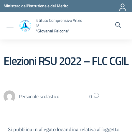
Vai ai contenuti
Vai al menu di navigazione
Vai al footer
Ministero dell'Istruzione e del Merito
Istituto Comprensivo Anzio
IV
"Giovanni Falcone"
Elezioni RSU 2022 – FLC CGIL
Personale scolastico
0
Si pubblica in allegato locandina relativa all’oggetto.