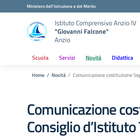
Vai ai contenuti
Vai al menu di navigazione
Vai al footer
Ministero dell'Istruzione e del Merito
Istituto Comprensivo Anzio IV
"Giovanni Falcone"
Anzio
Scuola
Servizi
Novità
Didattica
Home
Novità
Comunicazione costituzione Segg
Comunicazione costi
Consiglio d’Istitut