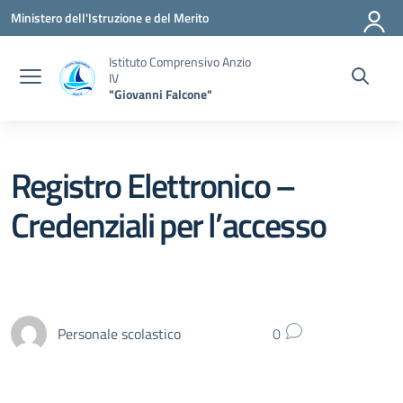
Vai ai contenuti
Vai al menu di navigazione
Vai al footer
Ministero dell'Istruzione e del Merito
Istituto Comprensivo Anzio
IV
"Giovanni Falcone"
Registro Elettronico –
Credenziali per l’accesso
Personale scolastico
0