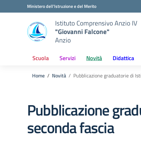
Vai ai contenuti
Vai al menu di navigazione
Vai al footer
Ministero dell'Istruzione e del Merito
Istituto Comprensivo Anzio IV
"Giovanni Falcone"
Anzio
Scuola
Servizi
Novità
Didattica
Home
Novità
Pubblicazione graduatorie di Is
Pubblicazione gradu
seconda fascia