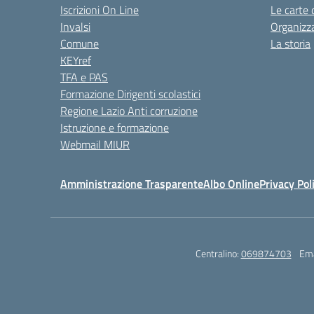
Iscrizioni On Line
Le carte 
Invalsi
Organizz
Comune
La storia
KEYref
TFA e PAS
Formazione Dirigenti scolastici
Regione Lazio Anti corruzione
Istruzione e formazione
Webmail MIUR
Amministrazione Trasparente
Albo Online
Privacy Pol
Centralino:
069874703
Ema