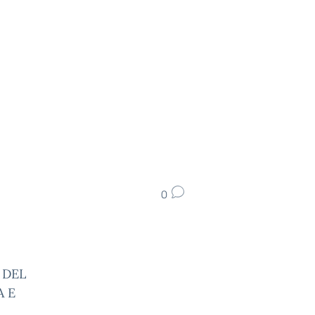
0
 DEL
A E