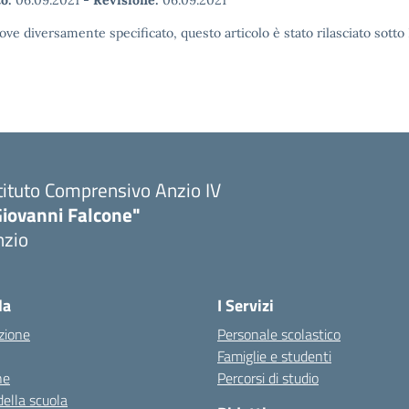
o:
06.09.2021
-
Revisione:
06.09.2021
ove diversamente specificato, questo articolo è stato rilasciato sott
tituto Comprensivo Anzio IV
Giovanni Falcone"
nzio
la
I Servizi
zione
Personale scolastico
Famiglie e studenti
ne
Percorsi di studio
della scuola