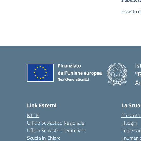
Pubblicat
Eccetto d
Is
"
A
Link Esterni
La Scuo
MIUR
Presenta
Ufficio Scolastico Regionale
I luoghi
Ufficio Scolastico Territoriale
Le perso
Scuola in Chiaro
I numeri 