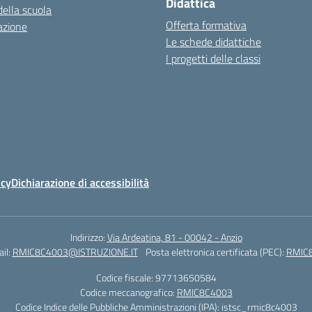
Didattica
della scuola
Offerta formativa
azione
Le schede didattiche
I progetti delle classi
icy
Dichiarazione di accessibilità
Indirizzo:
Via Ardeatina, 81 - 00042 - Anzio
il:
RMIC8C4003@ISTRUZIONE.IT
Posta elettronica certificata (PEC):
RMIC8
Codice fiscale: 97713650584
Codice meccanografico:
RMIC8C4003
Codice Indice delle Pubbliche Amministrazioni (IPA): istsc_rmic8c4003