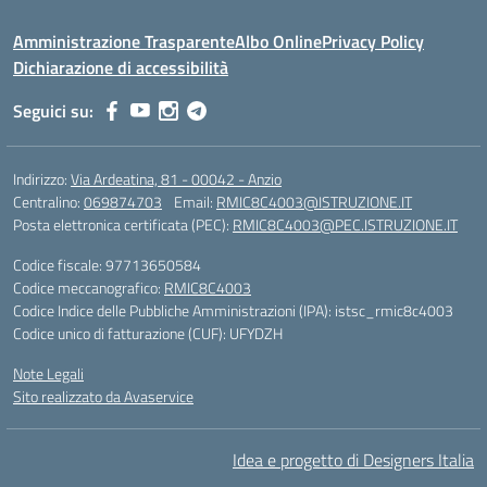
Amministrazione Trasparente
Albo Online
Privacy Policy
Dichiarazione di accessibilità
Seguici su:
Indirizzo:
Via Ardeatina, 81 - 00042 - Anzio
Centralino:
069874703
Email:
RMIC8C4003@ISTRUZIONE.IT
Posta elettronica certificata (PEC):
RMIC8C4003@PEC.ISTRUZIONE.IT
Codice fiscale: 97713650584
Codice meccanografico:
RMIC8C4003
Codice Indice delle Pubbliche Amministrazioni (IPA): istsc_rmic8c4003
Codice unico di fatturazione (CUF): UFYDZH
Note Legali
Sito realizzato da Avaservice
Idea e progetto di Designers Italia