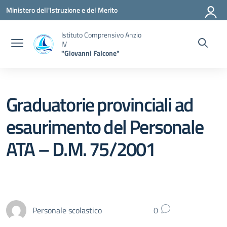
Vai ai contenuti
Vai al menu di navigazione
Vai al footer
Ministero dell'Istruzione e del Merito
Istituto Comprensivo Anzio
IV
"Giovanni Falcone"
Graduatorie provinciali ad
esaurimento del Personale
ATA – D.M. 75/2001
Personale scolastico
0