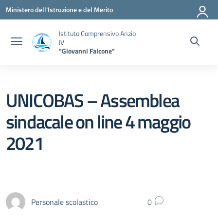
Vai ai contenuti
Vai al menu di navigazione
Vai al footer
Ministero dell'Istruzione e del Merito
Istituto Comprensivo Anzio
IV
"Giovanni Falcone"
UNICOBAS – Assemblea
sindacale on line 4 maggio
2021
Personale scolastico
0