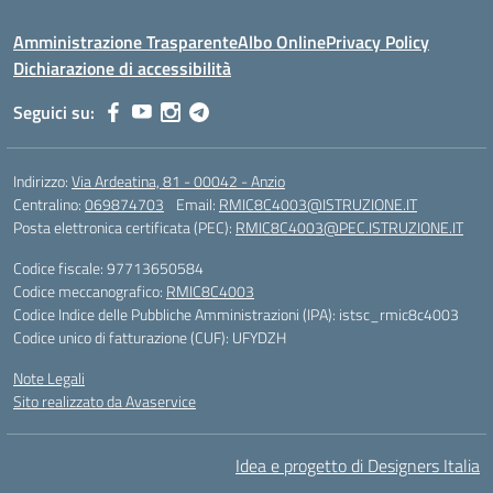
Amministrazione Trasparente
Albo Online
Privacy Policy
Dichiarazione di accessibilità
Seguici su:
Indirizzo:
Via Ardeatina, 81 - 00042 - Anzio
Centralino:
069874703
Email:
RMIC8C4003@ISTRUZIONE.IT
Posta elettronica certificata (PEC):
RMIC8C4003@PEC.ISTRUZIONE.IT
Codice fiscale: 97713650584
Codice meccanografico:
RMIC8C4003
Codice Indice delle Pubbliche Amministrazioni (IPA): istsc_rmic8c4003
Codice unico di fatturazione (CUF): UFYDZH
Note Legali
Sito realizzato da Avaservice
Idea e progetto di Designers Italia