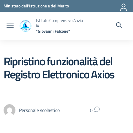
Vai ai contenuti
Vai al menu di navigazione
Vai al footer
Ministero dell'Istruzione e del Merito
Istituto Comprensivo Anzio
IV
"Giovanni Falcone"
Ripristino funzionalità del
Registro Elettronico Axios
Personale scolastico
0