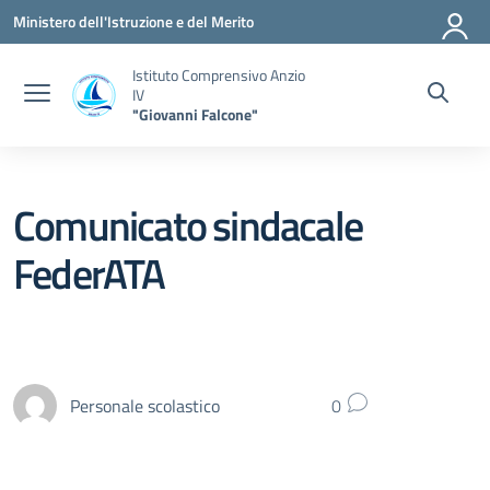
Vai ai contenuti
Vai al menu di navigazione
Vai al footer
Ministero dell'Istruzione e del Merito
Istituto Comprensivo Anzio
IV
"Giovanni Falcone"
Comunicato sindacale
FederATA
Personale scolastico
0