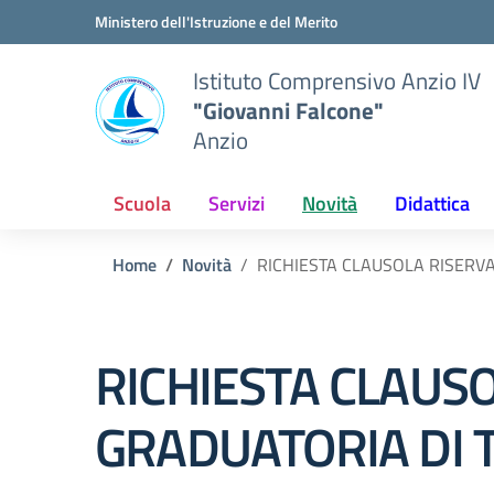
Vai ai contenuti
Vai al menu di navigazione
Vai al footer
Ministero dell'Istruzione e del Merito
Istituto Comprensivo Anzio IV
"Giovanni Falcone"
Anzio
Scuola
Servizi
Novità
Didattica
Home
Novità
RICHIESTA CLAUSOLA RISERV
RICHIESTA CLAUS
GRADUATORIA DI T