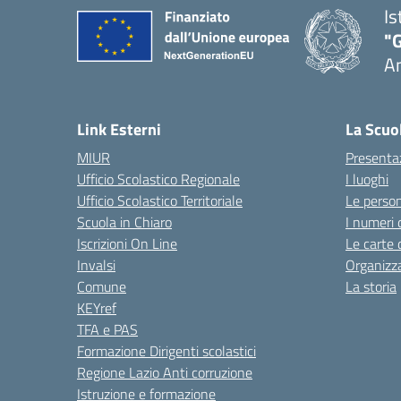
Is
"
A
Link Esterni
La Scuo
MIUR
Presenta
Ufficio Scolastico Regionale
I luoghi
Ufficio Scolastico Territoriale
Le perso
Scuola in Chiaro
I numeri 
Iscrizioni On Line
Le carte 
Invalsi
Organizz
Comune
La storia
KEYref
TFA e PAS
Formazione Dirigenti scolastici
Regione Lazio Anti corruzione
Istruzione e formazione