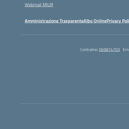
Webmail MIUR
Amministrazione Trasparente
Albo Online
Privacy Pol
Centralino:
069874703
Ema