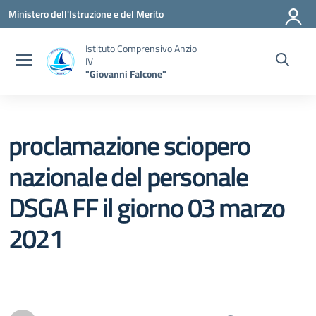
Vai ai contenuti
Vai al menu di navigazione
Vai al footer
Ministero dell'Istruzione e del Merito
Istituto Comprensivo Anzio
IV
"Giovanni Falcone"
proclamazione sciopero
nazionale del personale
DSGA FF il giorno 03 marzo
2021