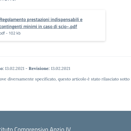
Regolamento prestazioni indispensabili e
contingenti minimi in caso di scio~.pdf
pdf - 102 kb
o:
13.02.2021
-
Revisione:
13.02.2021
ove diversamente specificato, questo articolo è stato rilasciato sott
tituto Comprensivo Anzio IV