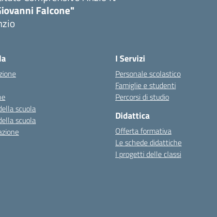
Giovanni Falcone"
nzio
la
I Servizi
zione
Personale scolastico
Famiglie e studenti
ne
Percorsi di studio
della scuola
Didattica
della scuola
Offerta formativa
azione
Le schede didattiche
I progetti delle classi