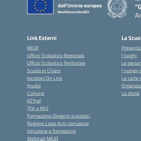
"
A
Link Esterni
La Scuo
MIUR
Presenta
Ufficio Scolastico Regionale
I luoghi
Ufficio Scolastico Territoriale
Le perso
Scuola in Chiaro
I numeri 
Iscrizioni On Line
Le carte 
Invalsi
Organizz
Comune
La storia
KEYref
TFA e PAS
Formazione Dirigenti scolastici
Regione Lazio Anti corruzione
Istruzione e formazione
Webmail MIUR