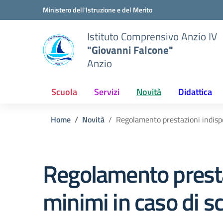
Vai ai contenuti
Vai al menu di navigazione
Vai al footer
Ministero dell'Istruzione e del Merito
Istituto Comprensivo Anzio IV
"Giovanni Falcone"
Anzio
Scuola
Servizi
Novità
Didattica
Home
Novità
Regolamento prestazioni indispe
Regolamento prestaz
minimi in caso di s